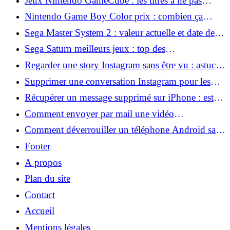
Jeux Nintendo GameCube : les titres à ne pas
manquer
Nintendo Game Boy Color prix : combien ça
coûte aujourd'hui ?
Sega Master System 2 : valeur actuelle et date de
sortie
Sega Saturn meilleurs jeux : top des
incontournables à découvrir
Regarder une story Instagram sans être vu : astuces
à connaître
Supprimer une conversation Instagram pour les
deux personnes : comment faire ?
Récupérer un message supprimé sur iPhone : est-ce
possible ?
Comment envoyer par mail une vidéo
volumineuse : astuces pratiques
Comment déverrouiller un téléphone Android sans
connaître son code ?
Footer
A propos
Plan du site
Contact
Accueil
Mentions légales