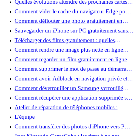
Quelles évolutions attendre des prochaines cartes
graphiques pour PC ?
Comment vider le cache du navigateur Edge pour
accélérer Windows ?
Comment déflouter une photo gratuitement en
ligne et améliorer la netteté ?
Sauvegarder un iPhone sur PC gratuitement sans
iTunes : les méthodes qui marchent
Télécharger des films gratuitement : quelles
solutions légales existent vraiment ?
Comment rendre une image plus nette en ligne
sans logiciel compliqué ?
Comment regarder un film gratuitement en ligne
sans inscription ?
Comment supprimer le mot de passe au démarrage
de l’ordinateur sous Windows ?
Comment avoir Adblock en navigation privée et
bloquer toutes les pubs ?
Comment déverrouiller un Samsung verrouillé
avec un autre téléphone possible ou non ?
Comment récupérer une application supprimée sur
Android en quelques minutes ?
Atelier de réparation de téléphones mobiles :
Comment choisir le meilleur service près de chez
L'équipe
vous ?
Comment transférer des photos d'iPhone vers PC
rapidement ?