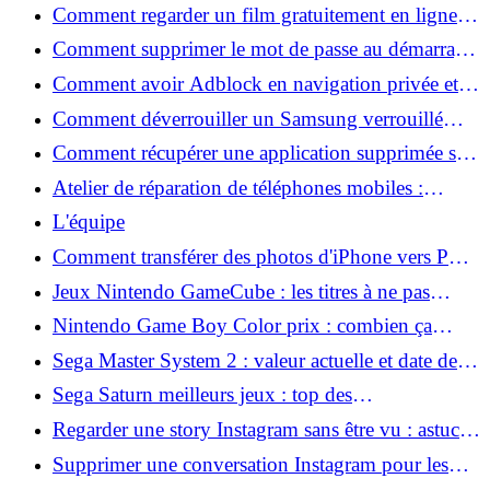
sans logiciel compliqué ?
Comment regarder un film gratuitement en ligne
sans inscription ?
Comment supprimer le mot de passe au démarrage
de l’ordinateur sous Windows ?
Comment avoir Adblock en navigation privée et
bloquer toutes les pubs ?
Comment déverrouiller un Samsung verrouillé
avec un autre téléphone possible ou non ?
Comment récupérer une application supprimée sur
Android en quelques minutes ?
Atelier de réparation de téléphones mobiles :
Comment choisir le meilleur service près de chez
L'équipe
vous ?
Comment transférer des photos d'iPhone vers PC
rapidement ?
Jeux Nintendo GameCube : les titres à ne pas
manquer
Nintendo Game Boy Color prix : combien ça
coûte aujourd'hui ?
Sega Master System 2 : valeur actuelle et date de
sortie
Sega Saturn meilleurs jeux : top des
incontournables à découvrir
Regarder une story Instagram sans être vu : astuces
à connaître
Supprimer une conversation Instagram pour les
deux personnes : comment faire ?