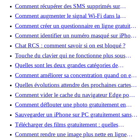
Comment récupérer des SMS supprimés sur
Android gratuitement ?
Comment augmenter le signal Wi-Fi dans la
maison efficacement ?
Comment créer un questionnaire en ligne gratuit
facilement ?
Comment identifier un numéro masqué sur iPhone
dans le respect de la vie privée ?
Chat RCS : comment savoir si on est bloqué ?
Touche du clavier qui ne fonctionne plus sous
Windows 11 : que faire ?
Quelles sont les deux grandes catégories de
logiciels malveillants ?
Comment améliorer sa concentration quand on est
gamer ?
Quelles évolutions attendre des prochaines cartes
graphiques pour PC ?
Comment vider le cache du navigateur Edge pour
accélérer Windows ?
Comment déflouter une photo gratuitement en
ligne et améliorer la netteté ?
Sauvegarder un iPhone sur PC gratuitement sans
iTunes : les méthodes qui marchent
Télécharger des films gratuitement : quelles
solutions légales existent vraiment ?
Comment rendre une image plus nette en ligne