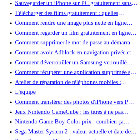
Sauvegarder un iPhone sur PC gratuitement sans
iTunes : les méthodes qui marchent
Télécharger des films gratuitement : quelles
solutions légales existent vraiment ?
Comment rendre une image plus nette en ligne
sans logiciel compliqué ?
Comment regarder un film gratuitement en ligne
sans inscription ?
Comment supprimer le mot de passe au démarrage
de l’ordinateur sous Windows ?
Comment avoir Adblock en navigation privée et
bloquer toutes les pubs ?
Comment déverrouiller un Samsung verrouillé
avec un autre téléphone possible ou non ?
Comment récupérer une application supprimée sur
Android en quelques minutes ?
Atelier de réparation de téléphones mobiles :
Comment choisir le meilleur service près de chez
L'équipe
vous ?
Comment transférer des photos d'iPhone vers PC
rapidement ?
Jeux Nintendo GameCube : les titres à ne pas
manquer
Nintendo Game Boy Color prix : combien ça
coûte aujourd'hui ?
Sega Master System 2 : valeur actuelle et date de
sortie