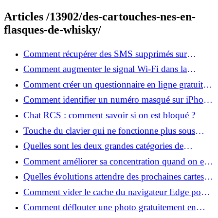
Articles /13902/des-cartouches-nes-en-
flasques-de-whisky/
Comment récupérer des SMS supprimés sur
Android gratuitement ?
Comment augmenter le signal Wi-Fi dans la
maison efficacement ?
Comment créer un questionnaire en ligne gratuit
facilement ?
Comment identifier un numéro masqué sur iPhone
dans le respect de la vie privée ?
Chat RCS : comment savoir si on est bloqué ?
Touche du clavier qui ne fonctionne plus sous
Windows 11 : que faire ?
Quelles sont les deux grandes catégories de
logiciels malveillants ?
Comment améliorer sa concentration quand on est
gamer ?
Quelles évolutions attendre des prochaines cartes
graphiques pour PC ?
Comment vider le cache du navigateur Edge pour
accélérer Windows ?
Comment déflouter une photo gratuitement en
ligne et améliorer la netteté ?